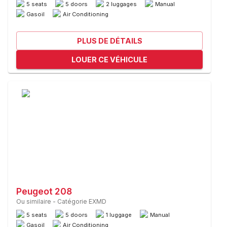
5 seats
5 doors
2 luggages
Manual
Gasoil
Air Conditioning
PLUS DE DÉTAILS
LOUER CE VÉHICULE
Peugeot 208
Ou similaire
-
Catégorie EXMD
5 seats
5 doors
1 luggage
Manual
Gasoil
Air Conditioning