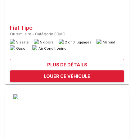
Fiat Tipo
Ou similaire
-
Catégorie EDMD
5 seats
5 doors
2 or 3 luggages
Manual
Gasoil
Air Conditioning
PLUS DE DÉTAILS
LOUER CE VÉHICULE