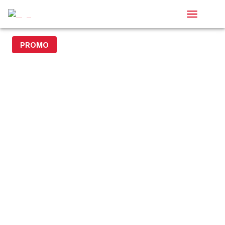
PROMO
20% off with code DOLLAR20