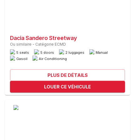
Dacia Sandero Streetway
Ou similaire
-
Catégorie ECMD
5 seats
5 doors
2 luggages
Manual
Gasoil
Air Conditioning
PLUS DE DÉTAILS
LOUER CE VÉHICULE