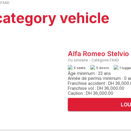
o FXAD
ategory vehicle
Alfa Romeo Stelvio
Ou similaire
-
Catégorie FXAD
5 seats
5 doors
1 lugg
Âge minimum : 23 ans
Année de permis minimum : 0 a
Franchise accident : DH 36,000
Franchise vol : DH 36,000.00
Caution : DH 36,000.00
LOU