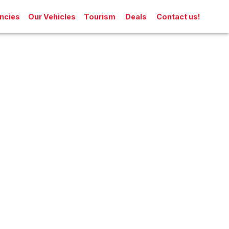
ncies
Our Vehicles
Tourism
Deals
Contact us!