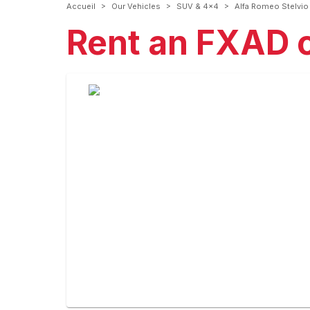
>
>
>
Accueil
Our Vehicles
SUV & 4x4
Alfa Romeo Stelvi
Rent an FXAD c