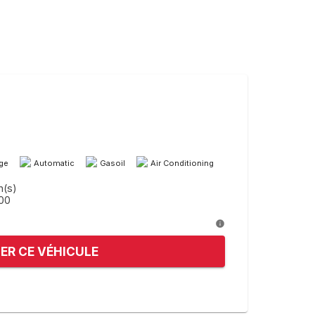
age
Automatic
Gasoil
Air Conditioning
n(s)
.00
ER CE VÉHICULE