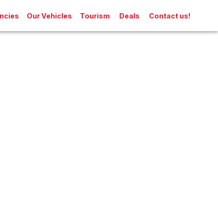
ncies
Our Vehicles
Tourism
Deals
Contact us!