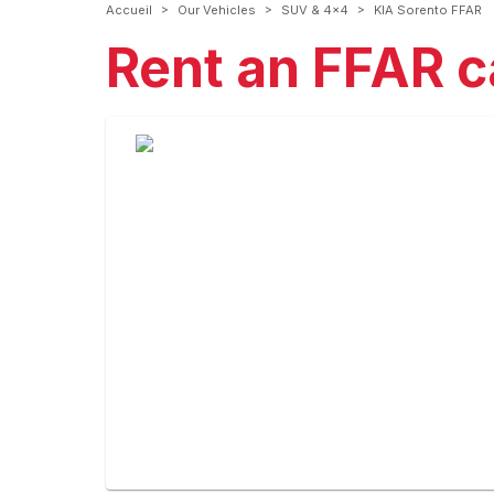
>
>
>
Accueil
Our Vehicles
SUV & 4x4
KIA Sorento FFAR
Rent an FFAR c