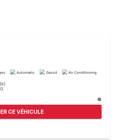
ges
Automatic
Gasoil
Air Conditioning
(s)
00
ER CE VÉHICULE