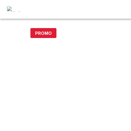
PROMO
20% off with code DOLLAR20