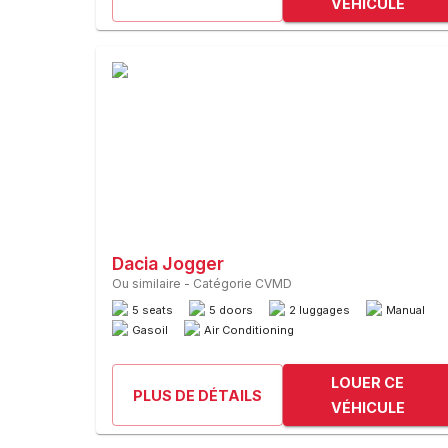
VÉHICULE
Dacia Jogger
Ou similaire
-
Catégorie CVMD
5 seats
5 doors
2 luggages
Manual
Gasoil
Air Conditioning
LOUER CE
PLUS DE DÉTAILS
VÉHICULE