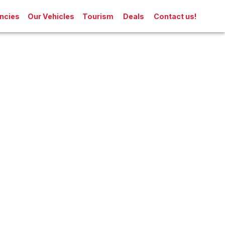
ncies
Our Vehicles
Tourism
Deals
Contact us!