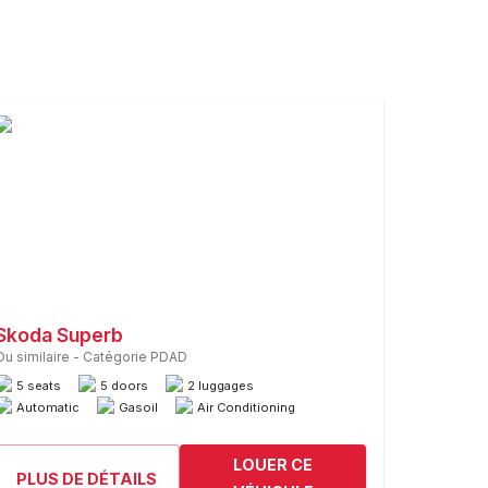
Skoda Superb
Ou similaire
-
Catégorie PDAD
5 seats
5 doors
2 luggages
Automatic
Gasoil
Air Conditioning
LOUER CE
PLUS DE DÉTAILS