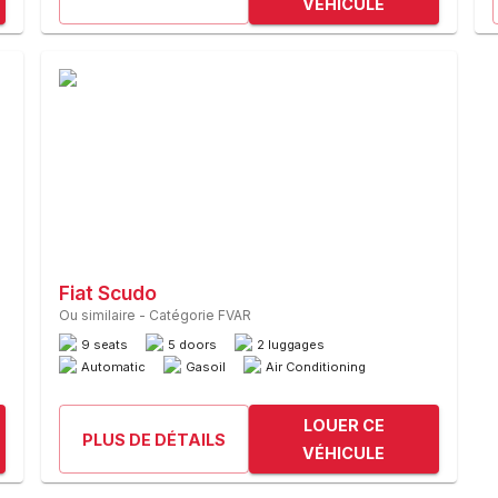
VÉHICULE
Fiat Scudo
Ou similaire
-
Catégorie FVAR
9 seats
5 doors
2 luggages
Automatic
Gasoil
Air Conditioning
LOUER CE
PLUS DE DÉTAILS
VÉHICULE